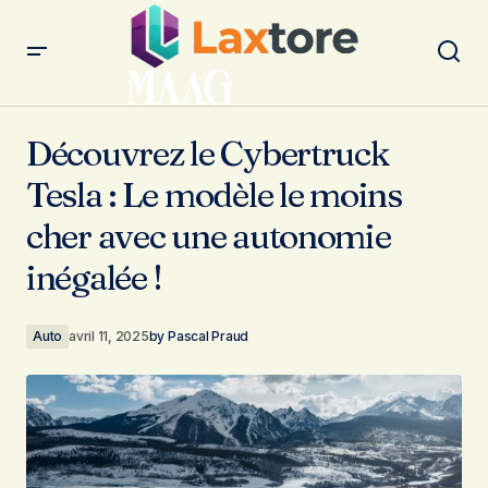
Découvrez le Cybertruck Tesla : Le modèle le moins cher
avec une autonomie inégalée !
Découvrez le Cybertruck
Tesla : Le modèle le moins
cher avec une autonomie
inégalée !
Auto
avril 11, 2025
by
Pascal Praud