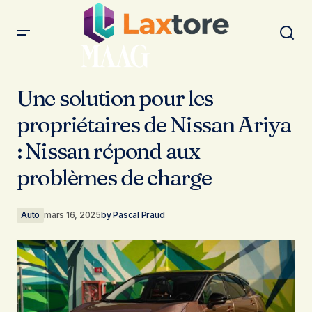
Une solution pour les propriétaires de Nissan Ariya :
Nissan répond aux problèmes de charge
Une solution pour les
propriétaires de Nissan Ariya
: Nissan répond aux
problèmes de charge
Auto
mars 16, 2025
by
Pascal Praud