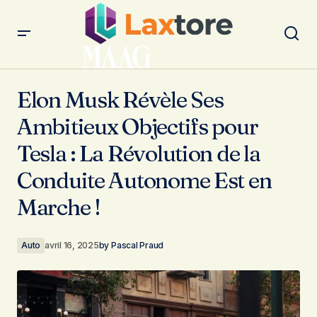
Elon Musk Révèle Ses Ambitieux Objectifs pour Tesla : La
Révolution de la Conduite Autonome Est en Marche !
Elon Musk Révèle Ses
Ambitieux Objectifs pour
Tesla : La Révolution de la
Conduite Autonome Est en
Marche !
Auto
avril 16, 2025
by
Pascal Praud