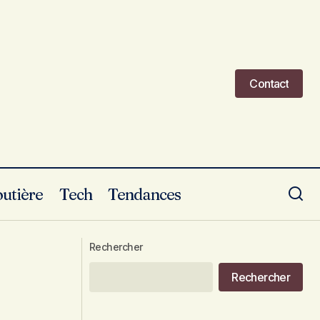
Contact
Contact
outière
Tech
Tendances
Phares LED en 2025 : Vers une
surances
Interdiction pour les Automobilistes ?
Rechercher
Le Point Complet
Rechercher