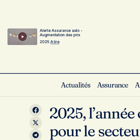
Alerte Assurance auto -
Augmentation des prix
2025
A lire
Actualités
Assurance
A
Sécurité routière : cette proposition de
loi qui veut interdire les véhicules
Actualités
2025, l’année 
puissants aux jeunes conducteurs
pour le secte