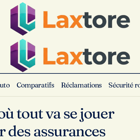
uto
Comparatifs
Réclamations
Sécurité r
2025, l’année où tout va se jouer pour le secteur des as
où tout va se jouer
ur des assurances