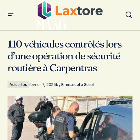
110 véhicules contrôlés lors d’une opération de sécurité
routière à Carpentras
110 véhicules contrôlés lors
d’une opération de sécurité
routière à Carpentras
Actualités
février 7, 2025
by
Emmanuelle Sorel