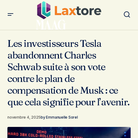
Les investisseurs Tesla abandonnent Charles Schwab
suite à son vote contre le plan de compensation de Musk :
Les investisseurs Tesla
ce que cela signifie pour l’avenir.
abandonnent Charles
Schwab suite à son vote
contre le plan de
compensation de Musk : ce
que cela signifie pour l’avenir.
novembre 4, 2025
by
Emmanuelle Sorel