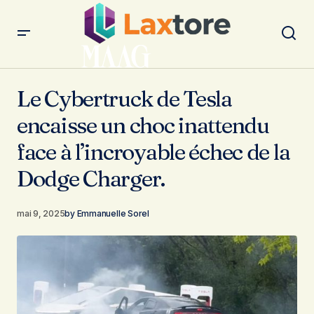
Le Cybertruck de Tesla encaisse un choc inattendu face à
l’incroyable échec de la Dodge Charger.
Le Cybertruck de Tesla
encaisse un choc inattendu
face à l’incroyable échec de la
Dodge Charger.
mai 9, 2025
by
Emmanuelle Sorel