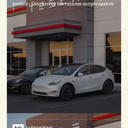
justice : Découvrez les raisons surprenantes
!
Auto
by
Pascal Praud