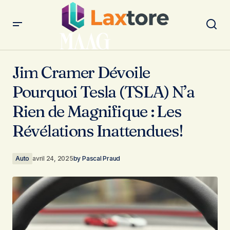
Jim Cramer Dévoile Pourquoi Tesla (TSLA) N’a Rien de
Magnifique : Les Révélations Inattendues!
Jim Cramer Dévoile
Pourquoi Tesla (TSLA) N’a
Rien de Magnifique : Les
Révélations Inattendues!
Auto
avril 24, 2025
by
Pascal Praud